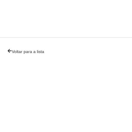
Voltar para a lista
NIS 2026
e Vitafoods Europe 20