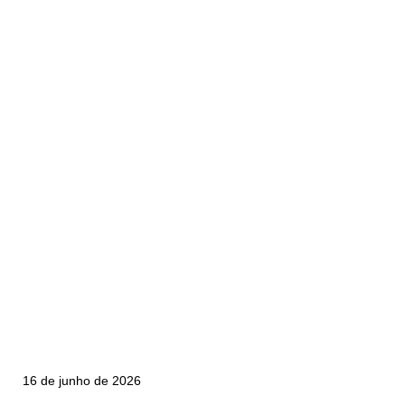
o que os dois
maiores eventos de
ingredientes revelam
sobre o futuro do
setor
16 de junho de 2026