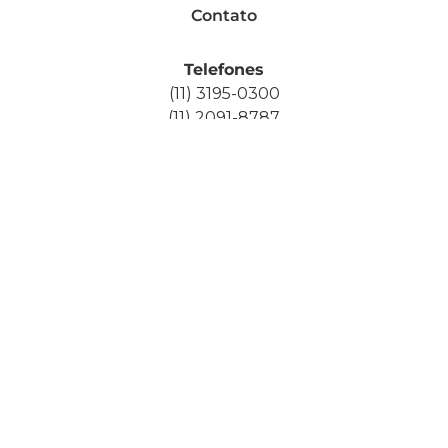
Contato
Telefones
(11) 3195-0300
(11) 2091-8787
WhatsApp Vendas
(11) 98977-5636
E-mail
contato@santosflora.com.br
Siga nossas redes sociais
FAÇA UM ORÇAMENTO
SEJA NOSSO FORNECEDOR