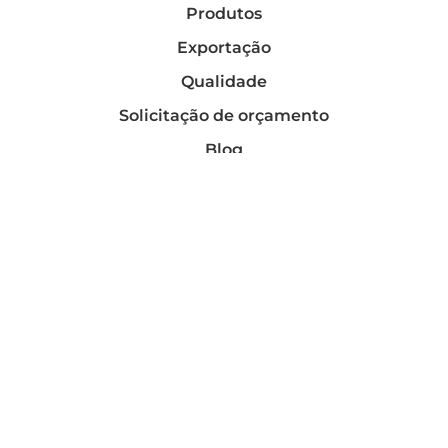
Produtos
Exportação
Qualidade
Solicitação de orçamento
Blog
Contato
Telefones
(11) 3195-0300
(11) 2091-8787
WhatsApp Vendas
(11) 98977-5636
E-mail
contato@santosflora.com.br