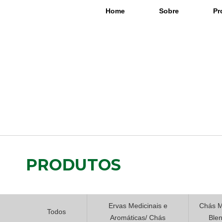
Home
Sobre
Pr
PRODUTOS
Ervas Medicinais e
Chás M
Todos
Aromáticas/ Chás
Ble