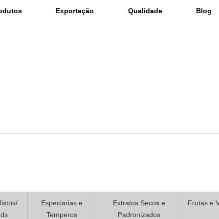
odutos
Exportação
Qualidade
Blog
istos/
Especiarias e
Extratos Secos e
Frutas e 
nds
Temperos
Padronizados