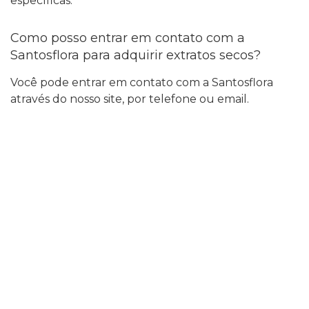
específicas.
Como posso entrar em contato com a
Santosflora para adquirir extratos secos?
Você pode entrar em contato com a Santosflora
através do nosso site, por telefone ou email.
Nossa equipe de especialistas está pronta para
responder suas perguntas e ajudá-lo a adquirir os
extratos secos de ervas medicinais de alta qualidade
que você precisa.
Anterior
Próximo