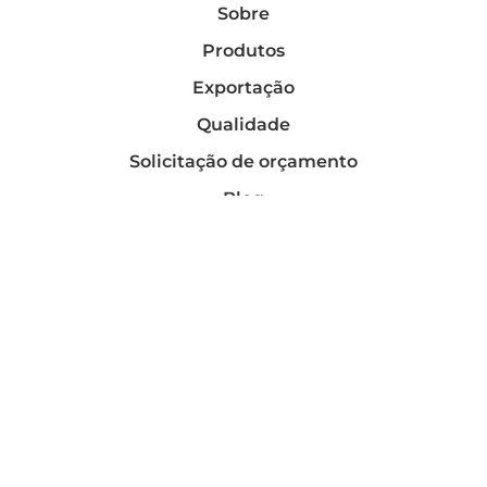
Sobre
Produtos
Exportação
Qualidade
Solicitação de orçamento
Blog
Contato
Telefones
(11) 3195-0300
(11) 2091-8787
WhatsApp Vendas
(11) 98977-5636
E-mail