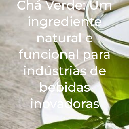
Chá Verde: Um
ingrediente
natural e
funcional para
indústrias de
bebidas
inovadoras