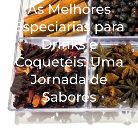
As Melhores
Especiarias para
Drinks e
Coquetéis: Uma
Jornada de
Sabores