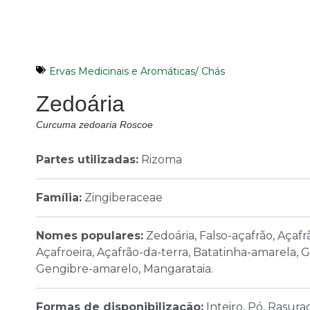
Ervas Medicinais e Aromáticas/ Chás
Zedoária
Curcuma zedoaria Roscoe
Partes utilizadas:
Rizoma
Família:
Zingiberaceae
Nomes populares:
Zedoária, Falso-açafrão, Açafr
Açafroeira, Açafrão-da-terra, Batatinha-amarela,
Gengibre-amarelo, Mangarataia.
Formas de disponibilização:
Inteiro, Pó, Rasura