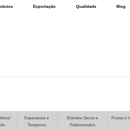
odutos
Exportação
Qualidade
Blog
istos/
Especiarias e
Extratos Secos e
Frutas e 
nds
Temperos
Padronizados