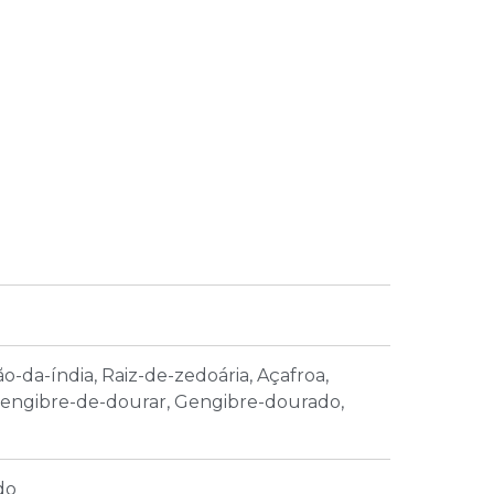
ão-da-índia, Raiz-de-zedoária, Açafroa,
 Gengibre-de-dourar, Gengibre-dourado,
do