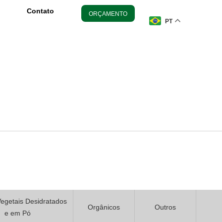
Contato
ORÇAMENTO
PT
Vegetais Desidratados
Orgânicos
Outros
e em Pó