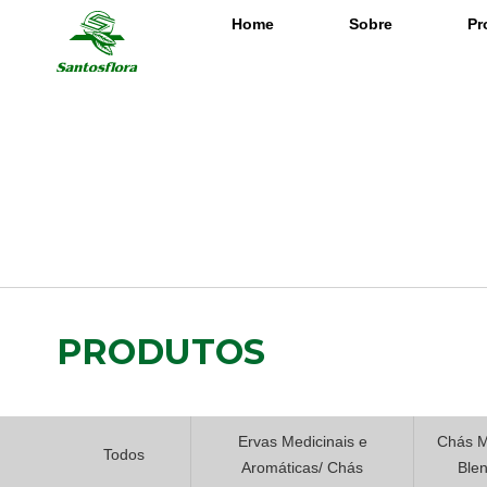
Home
Sobre
Pr
PRODUTOS
Ervas Medicinais e
Chás M
Todos
Aromáticas/ Chás
Ble