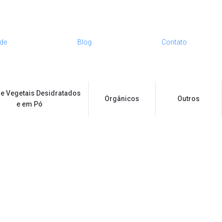
ade
Blog
Contato
 e Vegetais Desidratados
Orgânicos
Outros
e em Pó