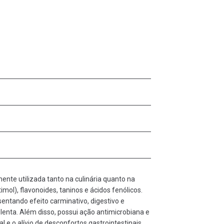
ente utilizada tanto na culinária quanto na
imol), flavonoides, taninos e ácidos fenólicos.
entando efeito carminativo, digestivo e
 lenta. Além disso, possui ação antimicrobiana e
al e o alívio de desconfortos gastrointestinais.