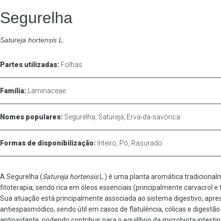
Segurelha
Satureja hortensis L.
Partes utilizadas:
Folhas
Família:
Laminaceae
Nomes populares:
Segurelha, Satureja, Erva-da-savórica
Formas de disponibilização:
Inteiro, Pó, Rasurado
A Segurelha (
Satureja hortensis
L.) é uma planta aromática tradicionalm
fitoterapia, sendo rica em óleos essenciais (principalmente carvacrol e t
Sua atuação está principalmente associada ao sistema digestivo, apres
antiespasmódico, sendo útil em casos de flatulência, cólicas e digestão
antioxidante, podendo contribuir para o equilíbrio da microbiota intestin