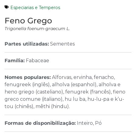
Especiarias e Temperos
Feno Grego
Trigonella foenum-graecum L.
Partes utilizadas:
Sementes
Família:
Fabaceae
Nomes populares:
Alforvas, ervinha, fenacho,
fenugreek (inglês), alholva (espanhol), alholva e
heno griego (casteliano), fenugrek (francês), fieno
greco comune (italiano), hu lu ba, hu-lu-pa e k’u-
tou (chinês), mêthi (hindu).
Formas de disponibilização:
Inteiro, Pó