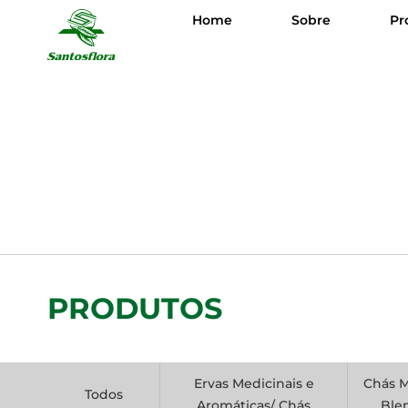
Home
Sobre
Pr
PRODUTOS
Ervas Medicinais e
Chás M
Todos
Aromáticas/ Chás
Ble