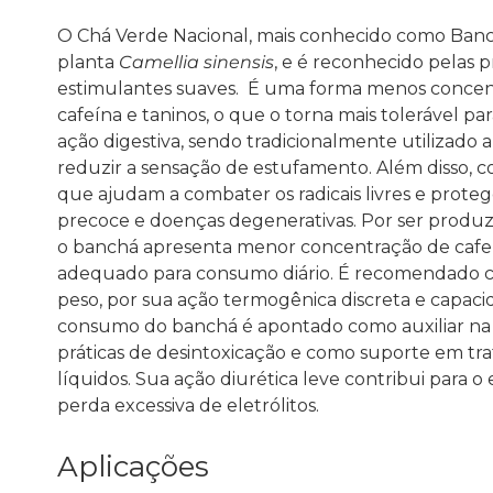
O Chá Verde Nacional, mais conhecido como Banch
planta
Camellia sinensis
, e é reconhecido pelas p
estimulantes suaves.
É uma forma menos concent
cafeína e taninos, o que o torna mais tolerável par
ação digestiva, sendo tradicionalmente utilizado ap
reduzir a sensação de estufamento. Além disso, c
que ajudam a combater os radicais livres e prote
precoce e doenças degenerativas.
Por ser produzi
o banchá apresenta menor concentração de cafeín
adequado para consumo diário. É recomendado c
peso, por sua ação termogênica discreta e capac
consumo do banchá é apontado como auxiliar na e
práticas de desintoxicação e como suporte em tr
líquidos. Sua ação diurética leve contribui para o
perda excessiva de eletrólitos.
Aplicações