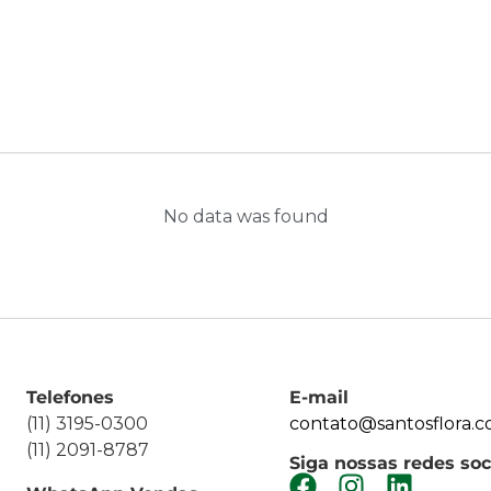
No data was found
Telefones
E-mail
(11) 3195-0300
contato@santosflora.c
(11) 2091-8787
Siga nossas redes soc