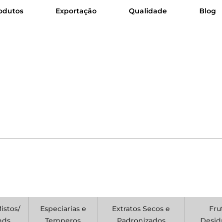
odutos
Exportação
Qualidade
Blog
istos/
Especiarias e
Extratos Secos e
Fru
nds
Temperos
Padronizados
Desid