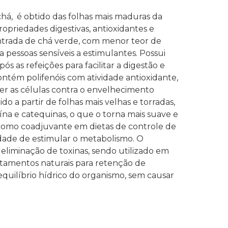
á, é obtido das folhas mais maduras da
ropriedades digestivas, antioxidantes e
rada de chá verde, com menor teor de
a pessoas sensíveis a estimulantes. Possui
ós as refeições para facilitar a digestão e
ontém polifenóis com atividade antioxidante,
ger as células contra o envelhecimento
do a partir de folhas mais velhas e torradas,
a e catequinas, o que o torna mais suave e
omo coadjuvante em dietas de controle de
idade de estimular o metabolismo. O
liminação de toxinas, sendo utilizado em
atamentos naturais para retenção de
 equilíbrio hídrico do organismo, sem causar