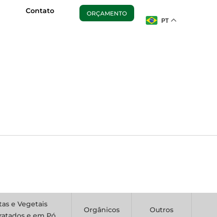
Contato
ORÇAMENTO
PT
tas e Vegetais
Orgânicos
Outros
ratados e em Pó