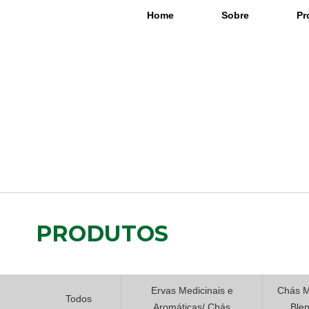
Home
Sobre
Pr
PRODUTOS
Ervas Medicinais e
Chás M
Todos
Aromáticas/ Chás
Ble