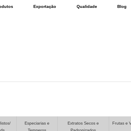
odutos
Exportação
Qualidade
Blog
istos/
Especiarias e
Extratos Secos e
Frutas e 
nds
Temperos
Padronizados